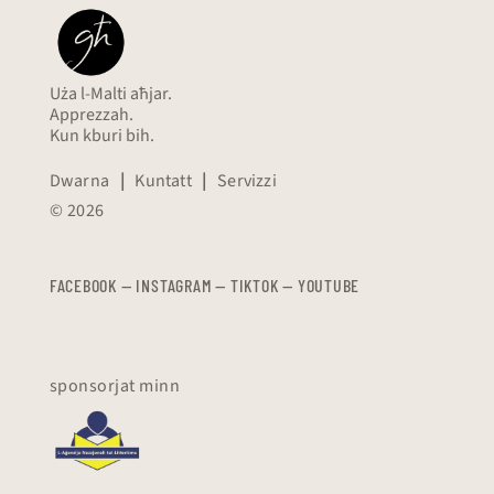
Uża l-Malti aħjar.
Apprezzah.
Kun kburi bih.
Dwarna
|
Kuntatt
|
Servizzi
© 2026
FACEBOOK
—
​​​​​
INSTAGRAM
—
TIKTOK
—
YOUTUBE
sponsorjat minn