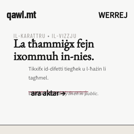
qawl.mt
WERREJ
IL‑KARATTRU
•
IL‑VIZZJU
La tħammiġx fejn
ixommuh in‑nies.
Tikxifx id‑difetti tiegħek u l‑ħażin li
tagħmel.
ara aktar →
L‑EQREB EKWIVALENTI BL‑INGLIŻ
Don’t air your dirty linen in public.