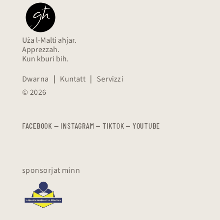
Uża l-Malti aħjar.
Apprezzah.
Kun kburi bih.
Dwarna
|
Kuntatt
|
Servizzi
© 2026
FACEBOOK
—
​​​​​
INSTAGRAM
—
TIKTOK
—
YOUTUBE
sponsorjat minn