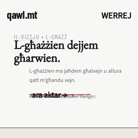
qawl.mt
WERREJ
IL‑VIZZJU
•
L‑GĦAŻŻ
L‑għażżien dejjem
għarwien.
L‑għażżien ma jaħdem għalxejn u allura
qatt m’għandu xejn.
ara aktar →
Sloth breeds poverty.
L‑EQREB EKWIVALENTI BL‑INGLIŻ
An idle man shall suffer hunger.