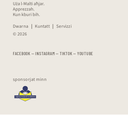
Uża l-Malti aħjar.
Apprezzah.
Kun kburi bih.
Dwarna
|
Kuntatt
|
Servizzi
© 2026
FACEBOOK
—
​​​​​
INSTAGRAM
—
TIKTOK
—
YOUTUBE
sponsorjat minn