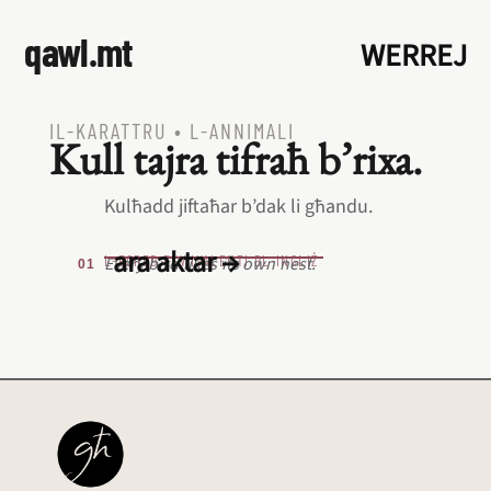
qawl.mt
WERREJ
IL‑KARATTRU
•
L‑ANNIMALI
Kull tajra tifraħ b’rixa.
Kulħadd jiftaħar b’dak li għandu.
ara aktar →
L‑EQREB EKWIVALENTI BL‑INGLIŻ
Every bird likes its own nest.