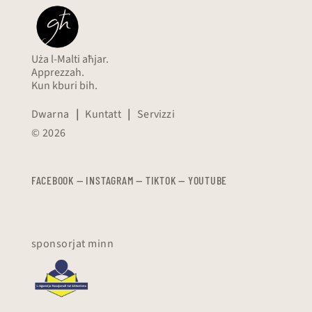
Uża l-Malti aħjar.
Apprezzah.
Kun kburi bih.
Dwarna
|
Kuntatt
|
Servizzi
© 2026
FACEBOOK
—
​​​​​
INSTAGRAM
—
TIKTOK
—
YOUTUBE
sponsorjat minn