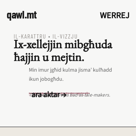
qawl.mt
WERREJ
IL‑KARATTRU
•
IL‑VIZZJU
Ix‑xellejjin mibgħuda
ħajjin u mejtin.
Min imur jgħid kulma jisma’ kulħadd
ikun jobogħdu.
ara aktar →
L‑EQREB EKWIVALENTI BL‑INGLIŻ
Tale-bearers are as bad as tale-makers.