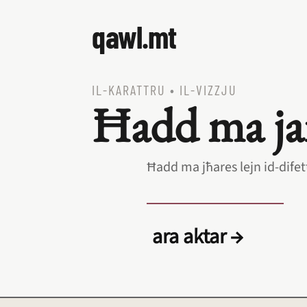
qawl.mt
IL‑KARATTRU
•
IL‑VIZZJU
Ħadd ma jar
Ħadd ma jħares lejn id‑difet
ara aktar →