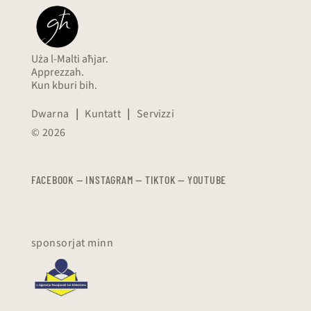
Uża l-Malti aħjar.
Apprezzah.
Kun kburi bih.
Dwarna
|
Kuntatt
|
Servizzi
© 2026
FACEBOOK
—
​​​​​
INSTAGRAM
—
TIKTOK
—
YOUTUBE
sponsorjat minn