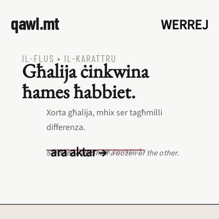
qawl.mt
WERREJ
IL‑FLUS
•
IL‑KARATTRU
Għalija ċinkwina
ħames ħabbiet.
Xorta għalija, mhix ser tagħmilli
differenza.
ara aktar →
L‑EQREB EKWIVALENTI BL‑INGLIŻ
Six of one and half a dozen of the other.