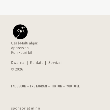
Uża l-Malti aħjar.
Apprezzah.
Kun kburi bih.
Dwarna
|
Kuntatt
|
Servizzi
© 2026
FACEBOOK
—
​​​​​
INSTAGRAM
—
TIKTOK
—
YOUTUBE
sponsorjat minn