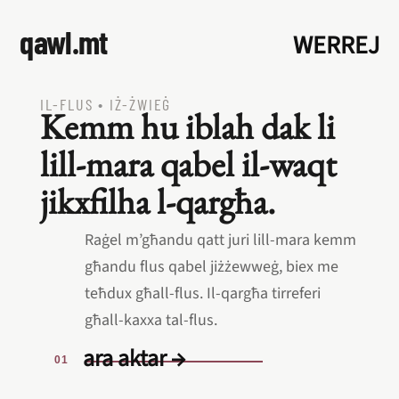
qawl.mt
WERREJ
IL‑FLUS
•
IŻ‑ŻWIEĠ
Kemm hu iblah dak li
lill‑mara qabel il‑waqt
jikxfilha l‑qargħa.
Raġel m’għandu qatt juri lill‑mara kemm
għandu flus qabel jiżżewweġ, biex me
teħdux għall‑flus. Il‑qargħa tirreferi
għall‑kaxxa tal‑flus.
ara aktar →