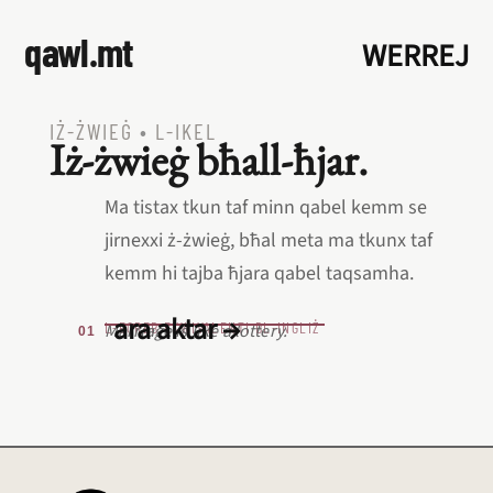
qawl.mt
WERREJ
IŻ‑ŻWIEĠ
•
L‑IKEL
Iż‑żwieġ bħall‑ħjar.
Ma tistax tkun taf minn qabel kemm se
jirnexxi ż‑żwieġ, bħal meta ma tkunx taf
kemm hi tajba ħjara qabel taqsamha.
ara aktar →
L‑EQREB EKWIVALENTI BL‑INGLIŻ
Marriage is like a lottery.