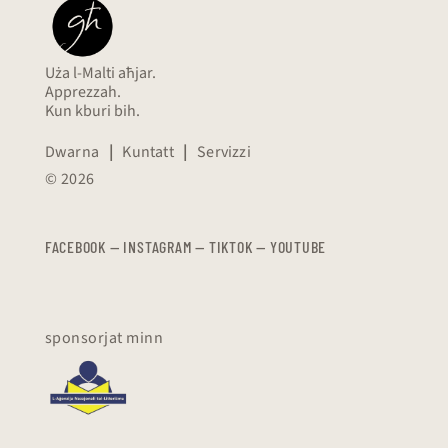
Uża l-Malti aħjar.
Apprezzah.
Kun kburi bih.
Dwarna
|
Kuntatt
|
Servizzi
© 2026
FACEBOOK
—
​​​​​
INSTAGRAM
—
TIKTOK
—
YOUTUBE
sponsorjat minn