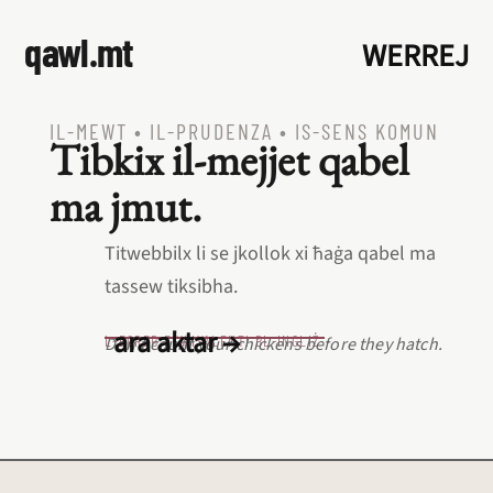
qawl.mt
WERREJ
IL‑MEWT
•
IL‑PRUDENZA
•
IS‑SENS KOMUN
Tibkix il‑mejjet qabel
ma jmut.
Titwebbilx li se jkollok xi ħaġa qabel ma
tassew tiksibha.
ara aktar →
L‑EQREB EKWIVALENTI BL‑INGLIŻ
Don’t count your chickens before they hatch.