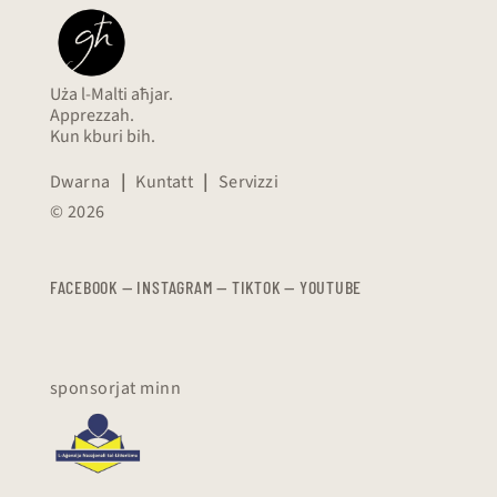
Uża l-Malti aħjar.
Apprezzah.
Kun kburi bih.
Dwarna
|
Kuntatt
|
Servizzi
© 2026
FACEBOOK
—
​​​​​
INSTAGRAM
—
TIKTOK
—
YOUTUBE
sponsorjat minn