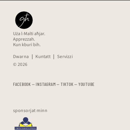
Uża l-Malti aħjar.
Apprezzah.
Kun kburi bih.
Dwarna
|
Kuntatt
|
Servizzi
© 2026
FACEBOOK
—
​​​​​
INSTAGRAM
—
TIKTOK
—
YOUTUBE
sponsorjat minn