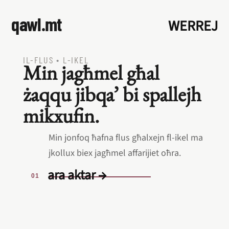
qawl.mt
WERREJ
IL‑FLUS
•
L‑IKEL
Min jagħmel għal
żaqqu jibqa’ bi spallejh
mikxufin.
Min jonfoq ħafna flus għalxejn fl‑ikel ma
jkollux biex jagħmel affarijiet oħra.
ara aktar →