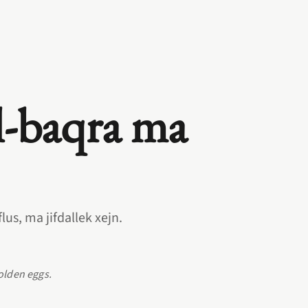
il‑baqra ma
‑flus, ma jifdallek xejn.
golden eggs.