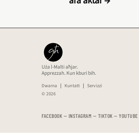
ara aktar →
Uża l-Malti aħjar.
Apprezzah. Kun kburi bih.
Dwarna
|
Kuntatt
|
Servizzi
© 2026
FACEBOOK
—
​​​​​
INSTAGRAM
—
TIKTOK
—
YOUTUBE