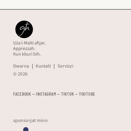
Uża l-Malti aħjar.
Apprezzah.
Kun kburi bih.
Dwarna
|
Kuntatt
|
Servizzi
© 2026
FACEBOOK
—
​​​​​
INSTAGRAM
—
TIKTOK
—
YOUTUBE
sponsorjat minn