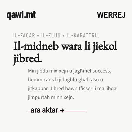
qawl.mt
WERREJ
IL‑FAQAR
•
IL‑FLUS
•
IL‑KARATTRU
Il‑midneb wara li jiekol
jibred.
Min jibda mix‑xejn u jagħmel suċċess,
hemm ċans li jitlagħlu għal rasu u
jitkabbar. Jibred hawn tfisser li ma jibqa’
jimpurtah minn xejn.
ara aktar →