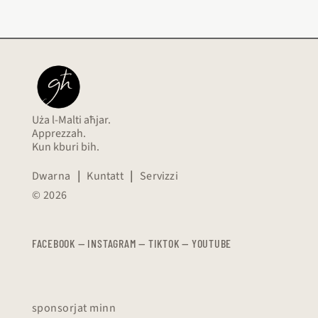
Uża l-Malti aħjar.
Apprezzah.
Kun kburi bih.
Dwarna
|
Kuntatt
|
Servizzi
© 2026
FACEBOOK
—
​​​​​
INSTAGRAM
—
TIKTOK
—
YOUTUBE
sponsorjat minn