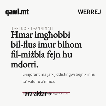
qawl.mt
WERREJ
IL‑FLUS
•
L‑ANNIMALI
Ħmar imgħobbi
bil‑flus imur bihom
fil‑miżbla fejn hu
mdorri.
L‑injorant ma jafx jiddistingwi bejn x’inhu
ta’ valur u x’mhux.
ara aktar →
L‑EQREB EKWIVALENTI BL‑INGLIŻ
Cast pearls before swine.