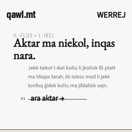
qawl.mt
WERREJ
IL‑FLUS
•
L‑IKEL
Aktar ma niekol, inqas
nara.
Jekk tiekol l‑ikel kollu li jkollok fil‑platt
ma tibqax tarah, bl‑istess mod li jekk
tonfoq ġidek kollu ma jifdallek xejn.
ara aktar →