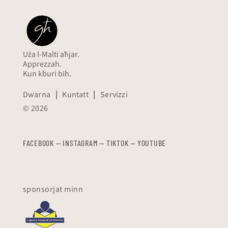
Uża l-Malti aħjar.
Apprezzah.
Kun kburi bih.
Dwarna
|
Kuntatt
|
Servizzi
© 2026
FACEBOOK
—
​​​​​
INSTAGRAM
—
TIKTOK
—
YOUTUBE
sponsorjat minn