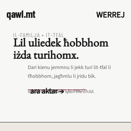
qawl.mt
WERREJ
IL‑FAMILJA
•
IT‑TFAL
Lil uliedek ħobbhom
iżda turihomx.
Dari kienu jemmnu li jekk turi lit‑tfal li
tħobbhom, jagħmlu li jridu bik.
ara aktar →
L‑EQREB EKWIVALENTI BL‑INGLIŻ
Spare the rod and spoil the child.