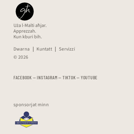
Uża l-Malti aħjar.
Apprezzah.
Kun kburi bih.
Dwarna
|
Kuntatt
|
Servizzi
© 2026
FACEBOOK
—
​​​​​
INSTAGRAM
—
TIKTOK
—
YOUTUBE
sponsorjat minn