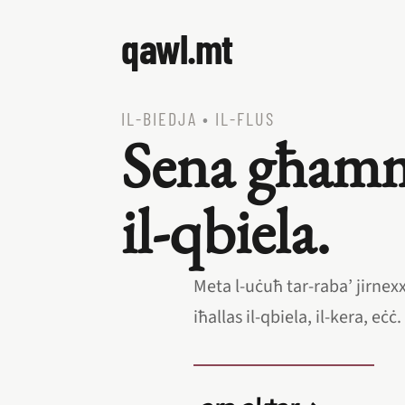
qawl.mt
IL‑BIEDJA
•
IL‑FLUS
Sena għammi
il‑qbiela.
Meta l‑uċuħ tar‑raba’ jirnexx
iħallas il‑qbiela, il‑kera, eċċ.