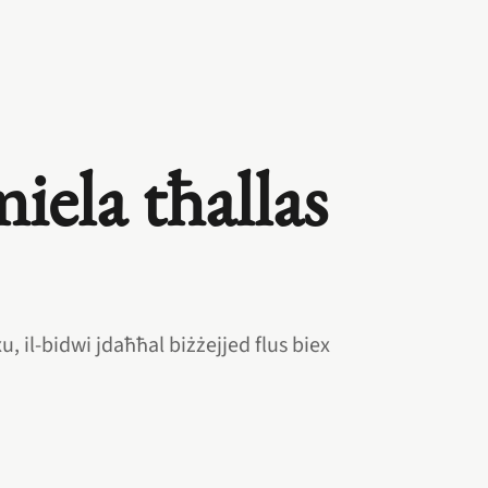
ela tħallas
u, il‑bidwi jdaħħal biżżejjed flus biex