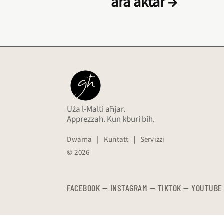
ara aktar →
Uża l-Malti aħjar.
Apprezzah. Kun kburi bih.
Dwarna
|
Kuntatt
|
Servizzi
© 2026
FACEBOOK
—
​​​​​
INSTAGRAM
—
TIKTOK
—
YOUTUBE