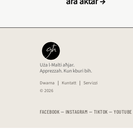
ara aktar →
Uża l-Malti aħjar.
Apprezzah. Kun kburi bih.
Dwarna
|
Kuntatt
|
Servizzi
© 2026
FACEBOOK
—
​​​​​
INSTAGRAM
—
TIKTOK
—
YOUTUBE