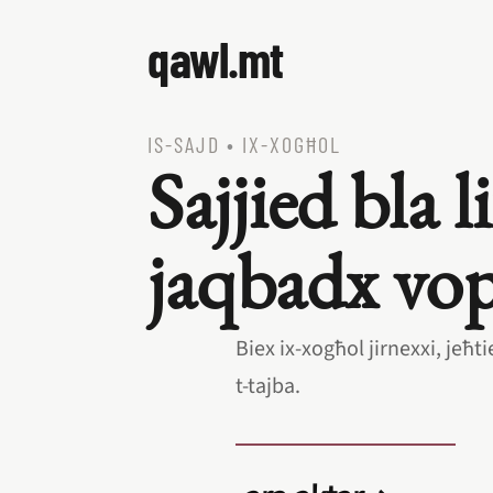
qawl.mt
IS‑SAJD
•
IX‑XOGĦOL
Sajjied bla 
jaqbadx vop
Biex ix‑xogħol jirnexxi, jeħti
t‑tajba.