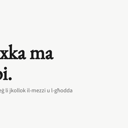
lixka ma
i.
eġ li jkollok il‑mezzi u l‑għodda