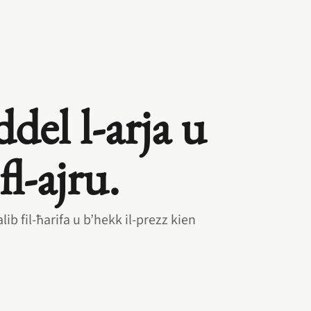
ddel l‑arja u
 fl‑ajru.
ib fil‑ħarifa u b’hekk il‑prezz kien