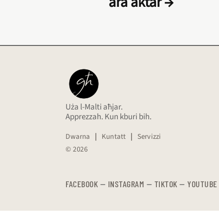
ara aktar →
Uża l-Malti aħjar.
Apprezzah. Kun kburi bih.
Dwarna
|
Kuntatt
|
Servizzi
© 2026
FACEBOOK
—
​​​​​
INSTAGRAM
—
TIKTOK
—
YOUTUBE