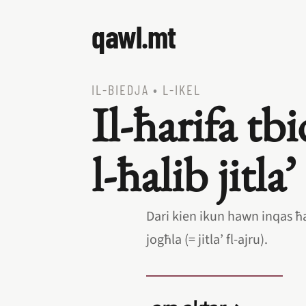
qawl.mt
IL‑BIEDJA
•
L‑IKEL
Il‑ħarifa tbi
l‑ħalib jitla’
Dari kien ikun hawn inqas ħal
jogħla (= jitla’ fl‑ajru).