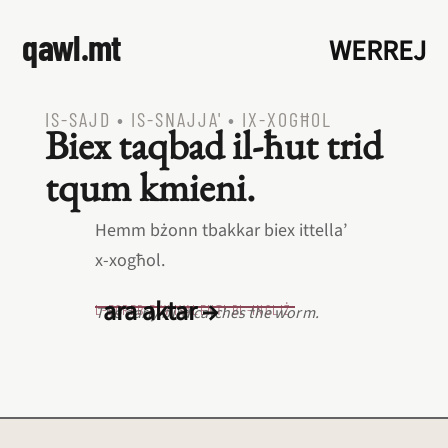
qawl.mt
WERREJ
IS‑SAJD
•
IS‑SNAJJA'
•
IX‑XOGĦOL
Biex taqbad il‑ħut trid
tqum kmieni.
Hemm bżonn tbakkar biex ittella’
x‑xogħol.
ara aktar →
L‑EQREB EKWIVALENTI BL‑INGLIŻ
The early bird catches the worm.