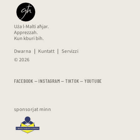
Uża l-Malti aħjar.
Apprezzah.
Kun kburi bih.
Dwarna
|
Kuntatt
|
Servizzi
© 2026
FACEBOOK
—
​​​​​
INSTAGRAM
—
TIKTOK
—
YOUTUBE
sponsorjat minn