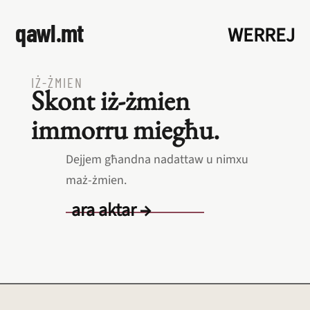
qawl.mt
WERREJ
IŻ‑ŻMIEN
Skont iż‑żmien
immorru miegħu.
Dejjem għandna nadattaw u nimxu
maż‑żmien.
ara aktar →