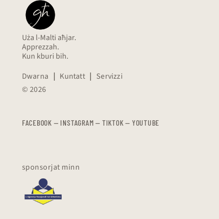
Uża l-Malti aħjar.
Apprezzah.
Kun kburi bih.
Dwarna
|
Kuntatt
|
Servizzi
© 2026
FACEBOOK
—
​​​​​
INSTAGRAM
—
TIKTOK
—
YOUTUBE
sponsorjat minn