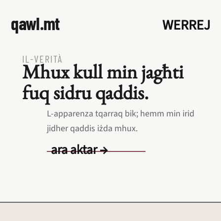
qawl.mt
WERREJ
IL‑VERITÀ
Mhux kull min jagħti
fuq sidru qaddis.
L‑apparenza tqarraq bik; hemm min irid
jidher qaddis iżda mhux.
ara aktar →