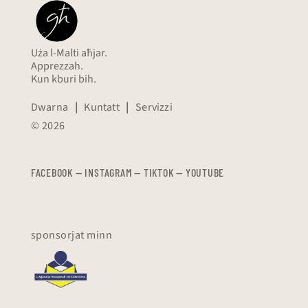
Uża l-Malti aħjar.
Apprezzah.
Kun kburi bih.
Dwarna
|
Kuntatt
|
Servizzi
© 2026
FACEBOOK
—
​​​​​
INSTAGRAM
—
TIKTOK
—
YOUTUBE
sponsorjat minn