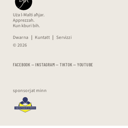
Uża l-Malti aħjar.
Apprezzah.
Kun kburi bih.
Dwarna
|
Kuntatt
|
Servizzi
© 2026
FACEBOOK
—
​​​​​
INSTAGRAM
—
TIKTOK
—
YOUTUBE
sponsorjat minn