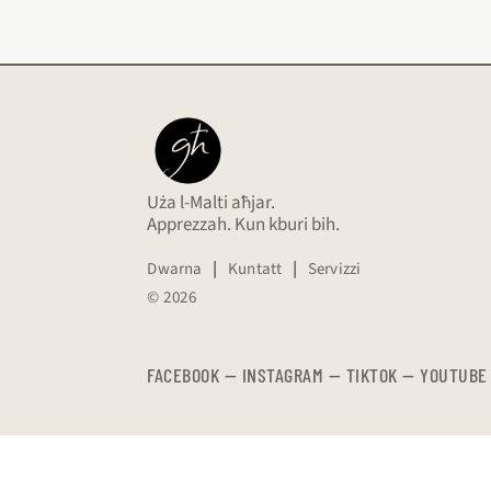
Uża l-Malti aħjar.
Apprezzah. Kun kburi bih.
Dwarna
|
Kuntatt
|
Servizzi
© 2026
FACEBOOK
—
​​​​​
INSTAGRAM
—
TIKTOK
—
YOUTUBE