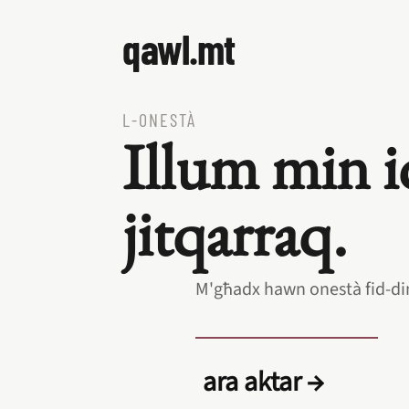
qawl.mt
L‑ONESTÀ
Illum min i
jitqarraq.
M'għadx hawn onestà fid‑dinj
ara aktar →