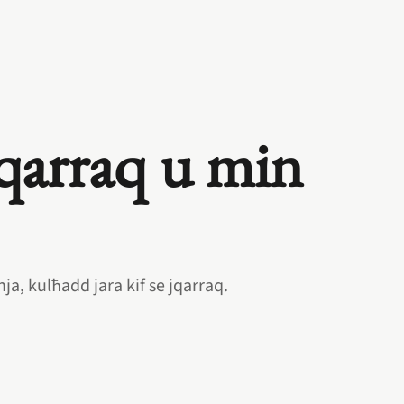
qarraq u min
a, kulħadd jara kif se jqarraq.