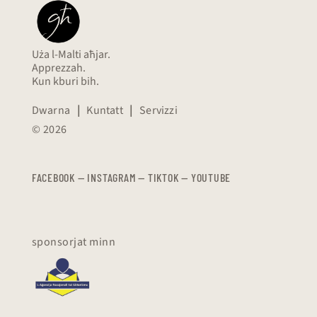
Uża l-Malti aħjar.
Apprezzah.
Kun kburi bih.
Dwarna
|
Kuntatt
|
Servizzi
© 2026
FACEBOOK
—
​​​​​
INSTAGRAM
—
TIKTOK
—
YOUTUBE
sponsorjat minn