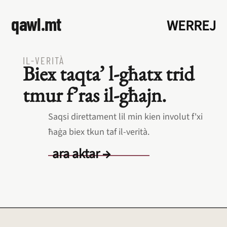
qawl.mt
WERREJ
IL‑VERITÀ
Biex taqta’ l‑għatx trid
tmur f’ras il‑għajn.
Saqsi direttament lil min kien involut f'xi
ħaġa biex tkun taf il‑verità.
ara aktar →