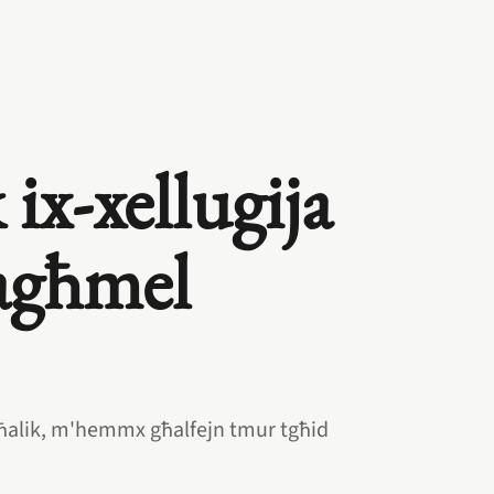
 ix‑xellugija
tagħmel
ħalik, m'hemmx għalfejn tmur tgħid