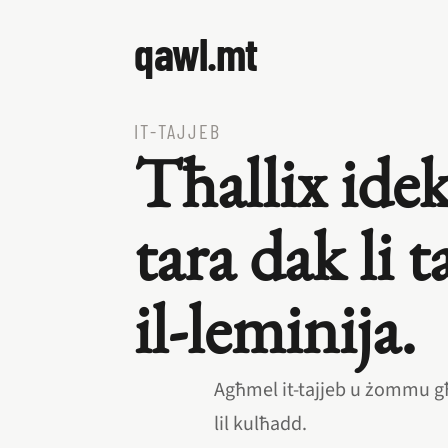
qawl.mt
IT‑TAJJEB
Tħallix idek
tara dak li 
il‑leminija.
Agħmel it‑tajjeb u żommu g
lil kulħadd.