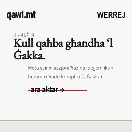
qawl.mt
WERREJ
IL‑ĦAŻIN
Kull qaħba għandha ‘l
Ġakka.
Meta ssir xi azzjoni ħażina, dejjem ikun
hemm xi ħadd kompliċi (= Ġakka).
ara aktar →