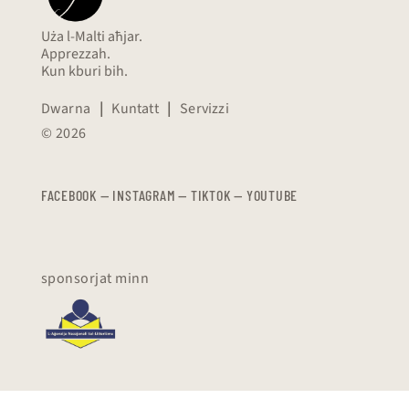
Uża l-Malti aħjar.
Apprezzah.
Kun kburi bih.
Dwarna
|
Kuntatt
|
Servizzi
© 2026
FACEBOOK
—
​​​​​
INSTAGRAM
—
TIKTOK
—
YOUTUBE
sponsorjat minn