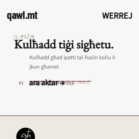
qawl.mt
WERREJ
IL‑ĦAŻIN
Kulħadd tiġi sigħetu.
Kulħadd għad ipatti tal‑ħażin kollu li
jkun għamel.
ara aktar →
L‑EQREB EKWIVALENTI BL‑INGLIŻ
Every dog has its day.