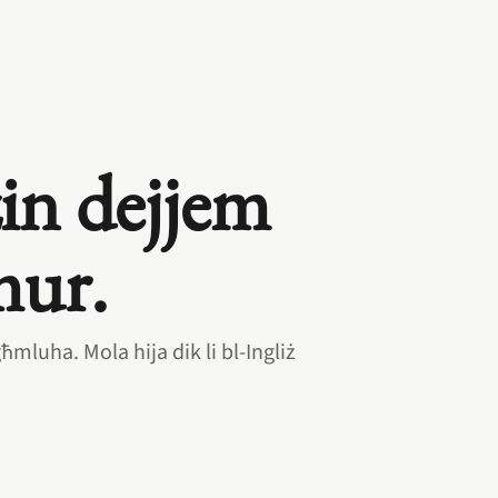
żin dejjem
mur.
ħmluha. Mola hija dik li bl‑Ingliż