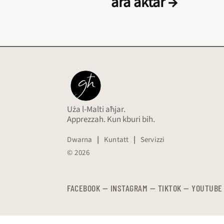
ara aktar →
Uża l-Malti aħjar.
Apprezzah. Kun kburi bih.
Dwarna
|
Kuntatt
|
Servizzi
© 2026
FACEBOOK
—
​​​​​
INSTAGRAM
—
TIKTOK
—
YOUTUBE