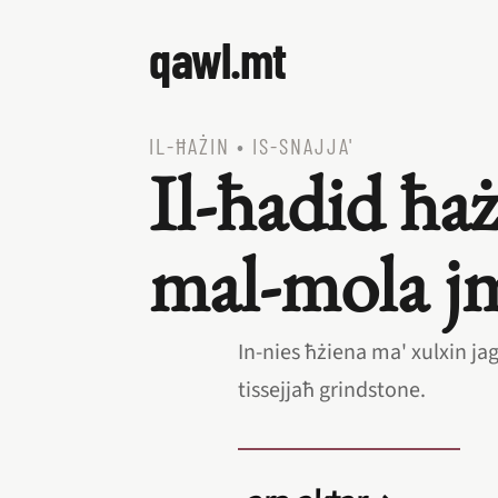
qawl.mt
IL‑ĦAŻIN
•
IS‑SNAJJA'
Il‑ħadid ħa
mal‑mola j
In‑nies ħżiena ma' xulxin jag
tissejjaħ grindstone.