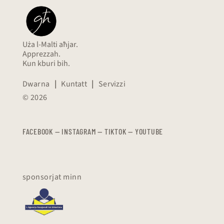
Uża l-Malti aħjar.
Apprezzah.
Kun kburi bih.
Dwarna
|
Kuntatt
|
Servizzi
© 2026
FACEBOOK
—
​​​​​
INSTAGRAM
—
TIKTOK
—
YOUTUBE
sponsorjat minn