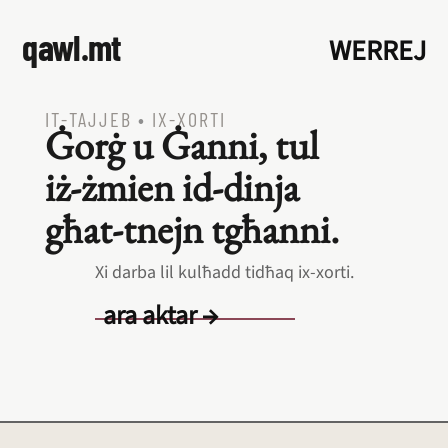
qawl.mt
WERREJ
IT‑TAJJEB
•
IX‑XORTI
Ġorġ u Ġanni, tul
iż‑żmien id‑dinja
għat‑tnejn tgħanni.
Xi darba lil kulħadd tidħaq ix‑xorti.
ara aktar →