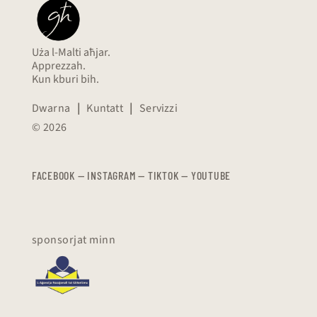
Uża l-Malti aħjar.
Apprezzah.
Kun kburi bih.
Dwarna
|
Kuntatt
|
Servizzi
© 2026
FACEBOOK
—
​​​​​
INSTAGRAM
—
TIKTOK
—
YOUTUBE
sponsorjat minn