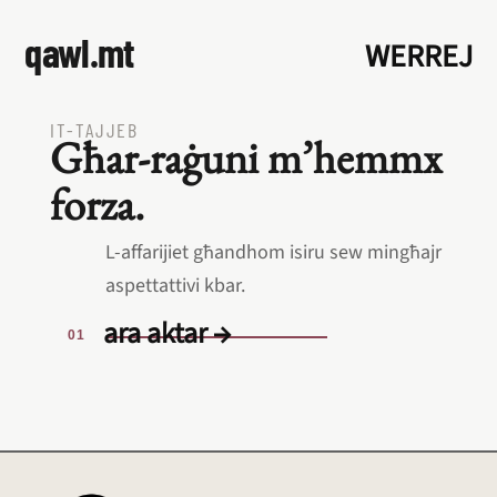
qawl.mt
WERREJ
IT‑TAJJEB
Għar‑raġuni m’hemmx
forza.
L‑affarijiet għandhom isiru sew mingħajr
aspettattivi kbar.
ara aktar →