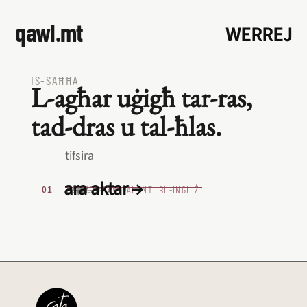
qawl.mt
WERREJ
IS‑SAĦĦA
L‑agħar uġigħ tar‑ras,
tad‑dras u tal‑ħlas.
tifsira
ara aktar →
ekwi-en-2
L‑EQREB EKWIVALENTI BL‑INGLIŻ
ekwi-en