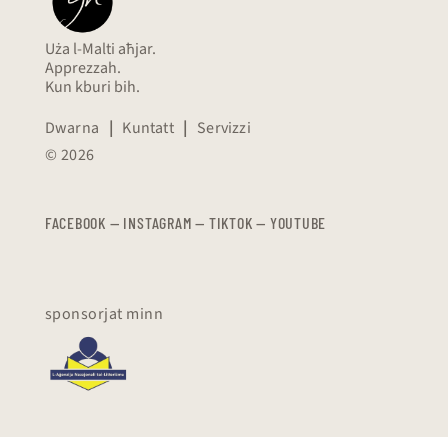
Uża l-Malti aħjar.
Apprezzah.
Kun kburi bih.
Dwarna
|
Kuntatt
|
Servizzi
© 2026
FACEBOOK
—
​​​​​
INSTAGRAM
—
TIKTOK
—
YOUTUBE
sponsorjat minn