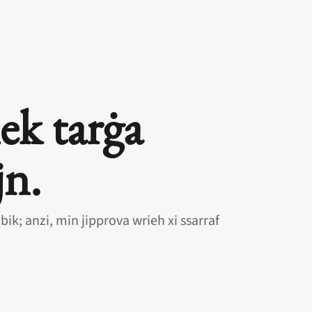
ek tarġa
jn.
d bik; anzi, min jipprova wrieh xi ssarraf