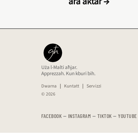
ara aktar →
Uża l-Malti aħjar.
Apprezzah. Kun kburi bih.
Dwarna
|
Kuntatt
|
Servizzi
© 2026
FACEBOOK
—
​​​​​
INSTAGRAM
—
TIKTOK
—
YOUTUBE