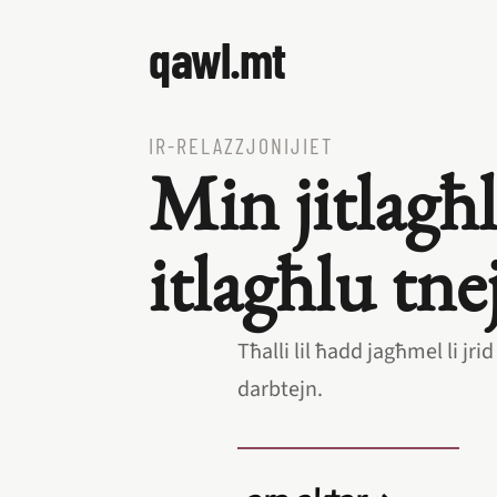
qawl.mt
IR‑RELAZZJONIJIET
Min jitlagħl
itlagħlu tne
Tħalli lil ħadd jagħmel li jri
darbtejn.