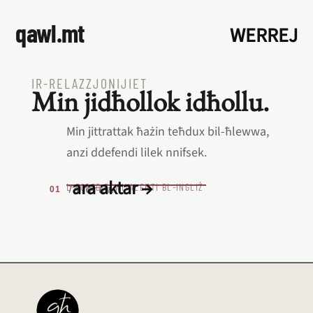
qawl.mt
WERREJ
IR‑RELAZZJONIJIET
Min jidħollok idħollu.
Min jittrattak ħażin teħdux bil‑ħlewwa,
anzi ddefendi lilek nnifsek.
ara aktar →
L‑EQREB EKWIVALENTI BL‑INGLIŻ
Tit for tat.