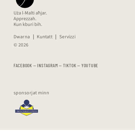
Uża l-Malti aħjar.
Apprezzah.
Kun kburi bih.
Dwarna
|
Kuntatt
|
Servizzi
© 2026
FACEBOOK
—
​​​​​
INSTAGRAM
—
TIKTOK
—
YOUTUBE
sponsorjat minn