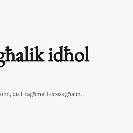
għalik idħol
nn, qis li tagħmel l‑istess għalih.