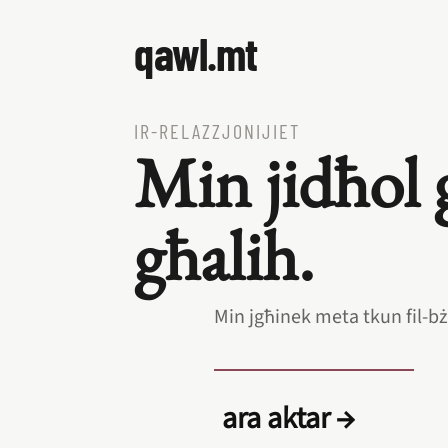
qawl.mt
IR‑RELAZZJONIJIET
Min jidħol 
għalih.
Min jgħinek meta tkun fil‑bżo
ara aktar →