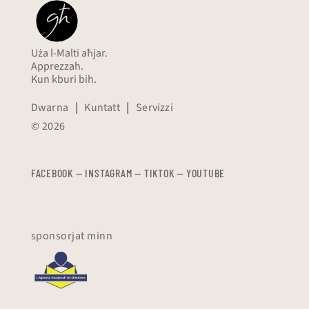
Uża l-Malti aħjar.
Apprezzah.
Kun kburi bih.
Dwarna
|
Kuntatt
|
Servizzi
© 2026
FACEBOOK
—
​​​​​
INSTAGRAM
—
TIKTOK
—
YOUTUBE
sponsorjat minn