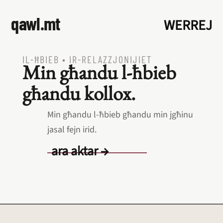
qawl.mt
WERREJ
IL‑ĦBIEB
•
IR‑RELAZZJONIJIET
Min għandu l‑ħbieb
għandu kollox.
Min għandu l‑ħbieb għandu min jgħinu
jasal fejn irid.
ara aktar →