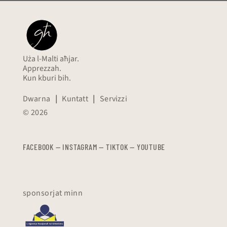
Uża l-Malti aħjar.
Apprezzah.
Kun kburi bih.
Dwarna
|
Kuntatt
|
Servizzi
© 2026
FACEBOOK
—
​​​​​
INSTAGRAM
—
TIKTOK
—
YOUTUBE
sponsorjat minn