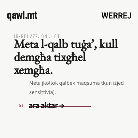
qawl.mt
WERREJ
IR‑RELAZZJONIJIET
Meta l‑qalb tuġa’, kull
demgħa tixgħel
xemgħa.
Meta jkollok qalbek maqsuma tkun iżjed
sensittiv(a).
ara aktar →