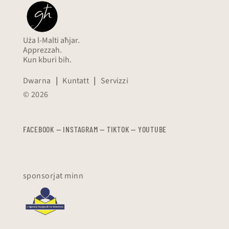
Uża l-Malti aħjar.
Apprezzah.
Kun kburi bih.
Dwarna
|
Kuntatt
|
Servizzi
© 2026
FACEBOOK
—
​​​​​
INSTAGRAM
—
TIKTOK
—
YOUTUBE
sponsorjat minn