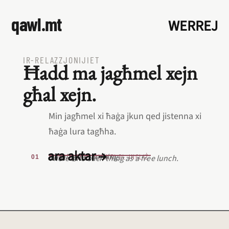
qawl.mt
WERREJ
IR‑RELAZZJONIJIET
Ħadd ma jagħmel xejn
għal xejn.
Min jagħmel xi ħaġa jkun qed jistenna xi
ħaġa lura tagħha.
ara aktar →
Nothing for nothing.
L‑EQREB EKWIVALENTI BL‑INGLIŻ
There’s no such thing as a free lunch.