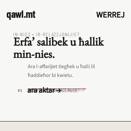
qawl.mt
WERREJ
IN‑NIES
•
IR‑RELAZZJONIJIET
Erfa’ salibek u ħallik
min‑nies.
Ara l‑affarijiet tiegħek u ħalli lil
ħaddieħor bi kwietu.
ara aktar →
L‑EQREB EKWIVALENTI BL‑INGLIŻ
Mind your own business.