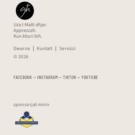
Uża l-Malti aħjar.
Apprezzah.
Kun kburi bih.
Dwarna
|
Kuntatt
|
Servizzi
© 2026
FACEBOOK
—
​​​​​
INSTAGRAM
—
TIKTOK
—
YOUTUBE
sponsorjat minn