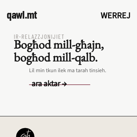
qawl.mt
WERREJ
IR‑RELAZZJONIJIET
Bogħod mill‑għajn,
bogħod mill‑qalb.
Lil min tkun ilek ma tarah tinsieh.
ara aktar →