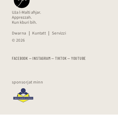
Uża l-Malti aħjar.
Apprezzah.
Kun kburi bih.
Dwarna
|
Kuntatt
|
Servizzi
© 2026
FACEBOOK
—
​​​​​
INSTAGRAM
—
TIKTOK
—
YOUTUBE
sponsorjat minn