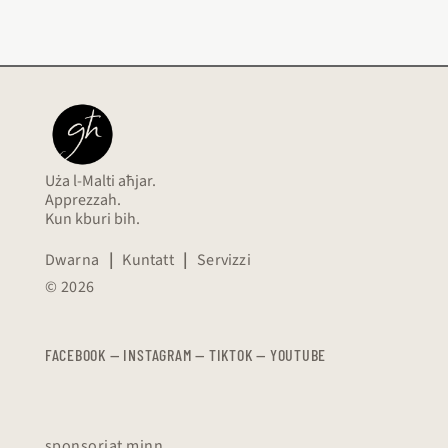
Uża l-Malti aħjar.
Apprezzah.
Kun kburi bih.
Dwarna
|
Kuntatt
|
Servizzi
© 2026
FACEBOOK
—
​​​​​
INSTAGRAM
—
TIKTOK
—
YOUTUBE
sponsorjat minn