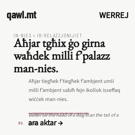
qawl.mt
WERREJ
IN‑NIES
•
IR‑RELAZZJONIJIET
Aħjar tgħix ġo girna
waħdek milli f’palazz
man‑nies.
Aħjar tiegħek f’tiegħek f’ambjent umli
milli f’ambjent sabiħ fejn ikollok isseffaq
wiċċek man‑nies.
L‑EQREB EKWIVALENTI BL‑INGLIŻ
Better be the head of a dog than the tail of a
ara aktar →
lion.