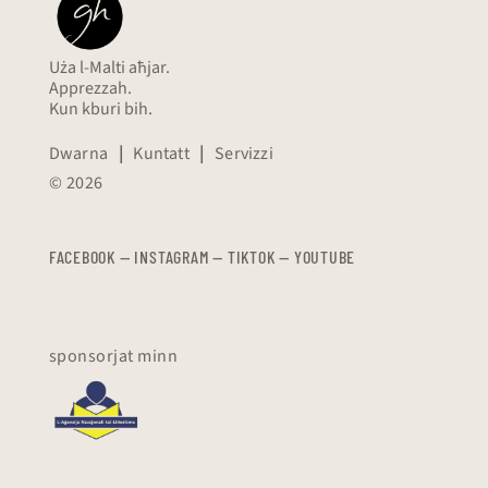
Uża l-Malti aħjar.
Apprezzah.
Kun kburi bih.
Dwarna
|
Kuntatt
|
Servizzi
© 2026
FACEBOOK
—
​​​​​
INSTAGRAM
—
TIKTOK
—
YOUTUBE
sponsorjat minn