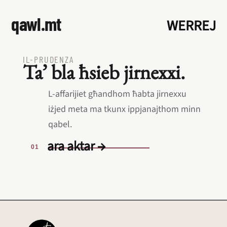
qawl.mt
WERREJ
IL‑PRUDENZA
Ta’ bla ħsieb jirnexxi.
L‑affarijiet għandhom ħabta jirnexxu
iżjed meta ma tkunx ippjanajthom minn
qabel.
ara aktar →