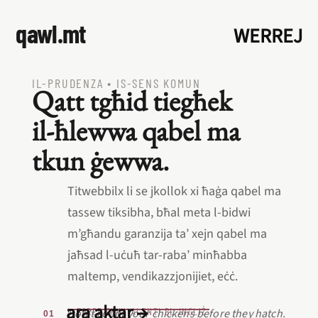
qawl.mt
WERREJ
IL‑PRUDENZA
•
IS‑SENS KOMUN
Qatt tgħid tiegħek
il‑ħlewwa qabel ma
tkun ġewwa.
Titwebbilx li se jkollok xi ħaġa qabel ma
tassew tiksibha, bħal meta l‑bidwi
m’għandu garanzija ta’ xejn qabel ma
jaħsad l‑uċuħ tar‑raba’ minħabba
maltemp, vendikazzjonijiet, eċċ.
ara aktar →
L‑EQREB EKWIVALENTI BL‑INGLIŻ
Don’t count your chickens before they hatch.