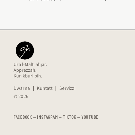
Uża l-Malti aħjar.
Apprezzah.
Kun kburi bih.
Dwarna
|
Kuntatt
|
Servizzi
© 2026
FACEBOOK
—
​​​​​
INSTAGRAM
—
TIKTOK
—
YOUTUBE