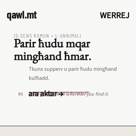
qawl.mt
WERREJ
IS‑SENS KOMUN
•
L‑ANNIMALI
Parir ħudu mqar
mingħand ħmar.
Tkunx supperv u parir ħudu mingħand
kulħadd.
ara aktar →
L‑EQREB EKWIVALENTI BL‑INGLIŻ
Take good advice wherever you find it.