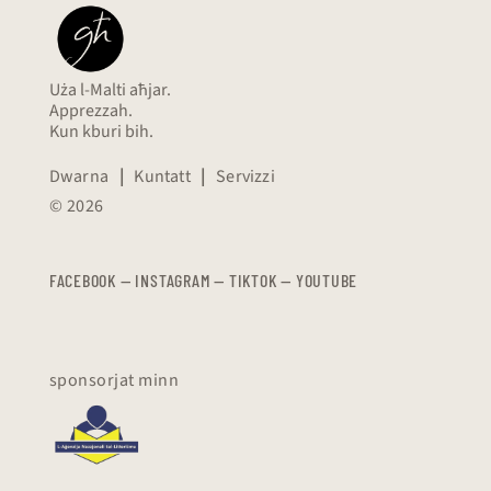
Uża l-Malti aħjar.
Apprezzah.
Kun kburi bih.
Dwarna
|
Kuntatt
|
Servizzi
© 2026
FACEBOOK
—
​​​​​
INSTAGRAM
—
TIKTOK
—
YOUTUBE
sponsorjat minn