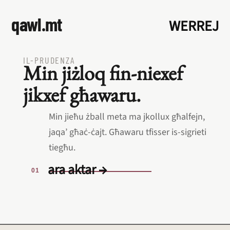
qawl.mt
WERREJ
IL‑PRUDENZA
Min jiżloq fin‑niexef
jikxef għawaru.
Min jieħu żball meta ma jkollux għalfejn,
jaqa’ għaċ‑ċajt. Għawaru tfisser is‑sigrieti
tiegħu.
ara aktar →