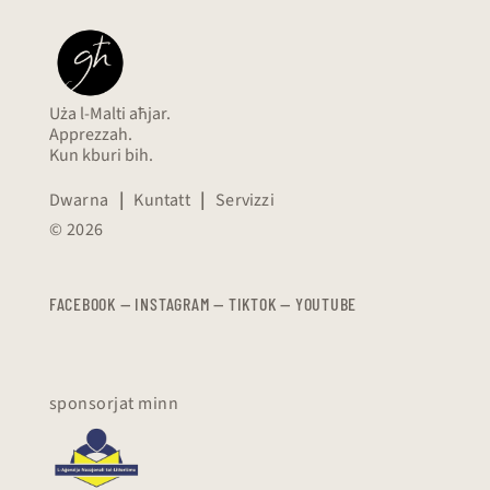
Uża l-Malti aħjar.
Apprezzah.
Kun kburi bih.
Dwarna
|
Kuntatt
|
Servizzi
© 2026
FACEBOOK
—
​​​​​
INSTAGRAM
—
TIKTOK
—
YOUTUBE
sponsorjat minn