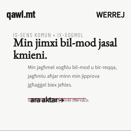
qawl.mt
WERREJ
IS‑SENS KOMUN
•
IX‑XOGĦOL
Min jimxi bil‑mod jasal
kmieni.
Min jagħmel xogħlu bil‑mod u bir‑reqqa,
jagħmlu aħjar minn min jipprova
jgħaġġel biex jeħles.
ara aktar →
L‑EQREB EKWIVALENTI BL‑INGLIŻ
Slow and steady wins the race.