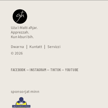
Uża l-Malti aħjar.
Apprezzah.
Kun kburi bih.
Dwarna
|
Kuntatt
|
Servizzi
© 2026
FACEBOOK
—
​​​​​
INSTAGRAM
—
TIKTOK
—
YOUTUBE
sponsorjat minn