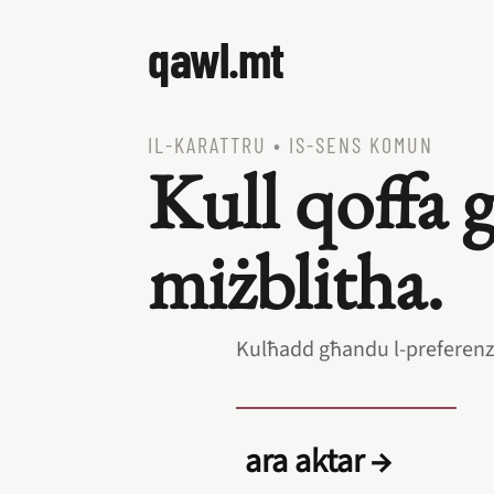
qawl.mt
IL‑KARATTRU
•
IS‑SENS KOMUN
Kull qoffa
miżblitha.
Kulħadd għandu l‑preferenz
ara aktar →