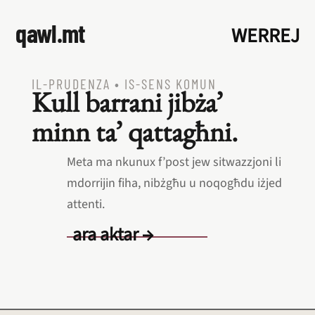
qawl.mt
WERREJ
IL‑PRUDENZA
•
IS‑SENS KOMUN
Kull barrani jibża’
minn ta’ qattagħni.
Meta ma nkunux f’post jew sitwazzjoni li
mdorrijin fiha, nibżgħu u noqogħdu iżjed
attenti.
ara aktar →