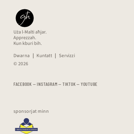
Uża l-Malti aħjar.
Apprezzah.
Kun kburi bih.
Dwarna
|
Kuntatt
|
Servizzi
© 2026
FACEBOOK
—
​​​​​
INSTAGRAM
—
TIKTOK
—
YOUTUBE
sponsorjat minn