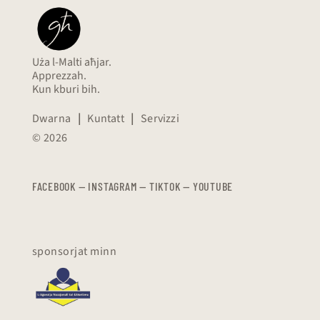
Uża l-Malti aħjar.
Apprezzah.
Kun kburi bih.
Dwarna
|
Kuntatt
|
Servizzi
© 2026
FACEBOOK
—
​​​​​
INSTAGRAM
—
TIKTOK
—
YOUTUBE
sponsorjat minn