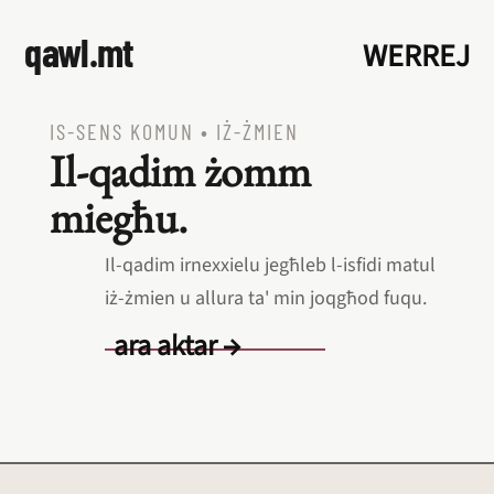
qawl.mt
WERREJ
IS‑SENS KOMUN
•
IŻ‑ŻMIEN
Il‑qadim żomm
miegħu.
Il‑qadim irnexxielu jegħleb l‑isfidi matul
iż‑żmien u allura ta' min joqgħod fuqu.
ara aktar →