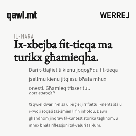
qawl.mt
WERREJ
IL‑MARA
Ix‑xbejba fit‑tieqa ma
turikx għamieqha.
Dari t‑tfajliet li kienu joqogħdu fit‑tieqa
jsellmu kienu jitqiesu bħala mhux
onesti. Għamieq tfisser tul.
nota editorjali
Xi qwiel dwar in-nisa u l-irġiel jirriflettu l-mentalità u
r-rwoli soċjali taż-żmien li fih inħolqu. Dawn
għandhom jinqraw fil-kuntest storiku tagħhom, u
mhux bħala riflessjoni tal-valuri tal-lum.