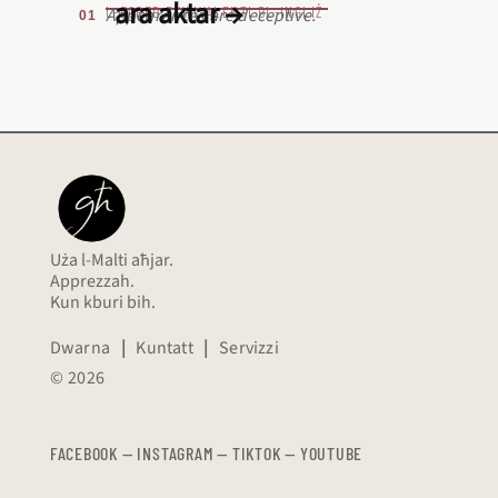
ara aktar →
L‑EQREB EKWIVALENTI BL‑INGLIŻ
Appearances are deceptive.
Uża l-Malti aħjar.
Apprezzah.
Kun kburi bih.
Dwarna
|
Kuntatt
|
Servizzi
© 2026
FACEBOOK
—
​​​​​
INSTAGRAM
—
TIKTOK
—
YOUTUBE