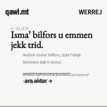
qawl.mt
WERREJ
IL‑KLIEM
Isma’ bilfors u emmen
jekk trid.
Ikollok tisma’ bilfors, iżda f’idejk
temminx dak li tisma’.
L‑EQREB EKWIVALENTI BL‑INGLIŻ
Believe half of what you see and none of
ara aktar →
what you hear.