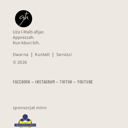
Uża l-Malti aħjar.
Apprezzah.
Kun kburi bih.
Dwarna
|
Kuntatt
|
Servizzi
© 2026
FACEBOOK
—
​​​​​
INSTAGRAM
—
TIKTOK
—
YOUTUBE
sponsorjat minn